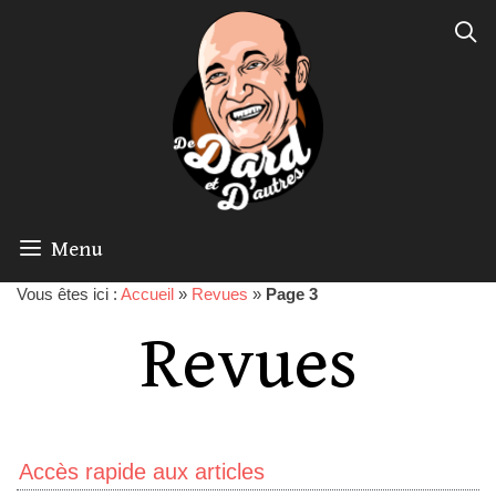
Menu
Vous êtes ici :
Accueil
»
Revues
»
Page 3
Revues
Accès rapide aux articles