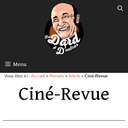
Menu
Vous êtes ici :
Accueil
»
Revues
»
Article
»
Ciné-Revue
Ciné-Revue