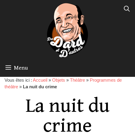
Menu
Vous êtes ici :
Accueil
»
Objets
»
Théâtre
»
Programmes de
théâtre
»
La nuit du crime
La nuit du
crime