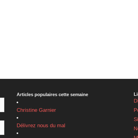
L
Articles populaires cette semaine
D
Christine Garnier
P
S
Délivrez nous du mal
N
M