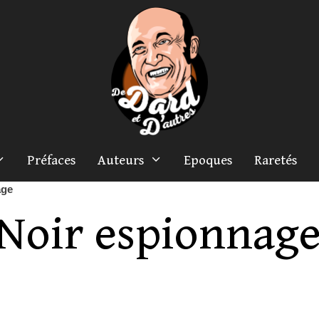
Préfaces
Auteurs
Epoques
Raretés
age
 Noir espionnag