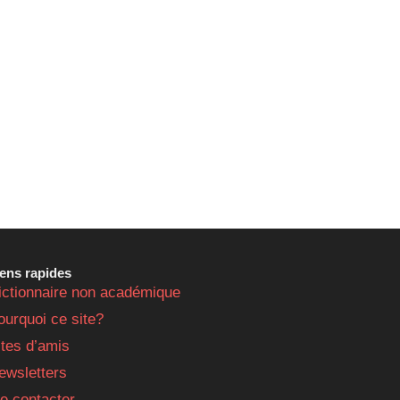
iens rapides
ictionnaire non académique
ourquoi ce site?
ites d’amis
ewsletters
e contacter