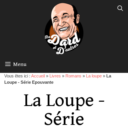
Menu
Vous êtes ici :
Accueil
»
Livres
»
Romans
»
La loupe
»
La
Loupe - Série Epouvante
La Loupe -
Série