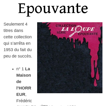
Epouvante
Seulement 4
titres dans
cette collection
qui s’arrêta en
1953 du fait du
peu de succès.
n° 1
La
Maison
de
l’HORR
EUR
,
Frédéric
ème