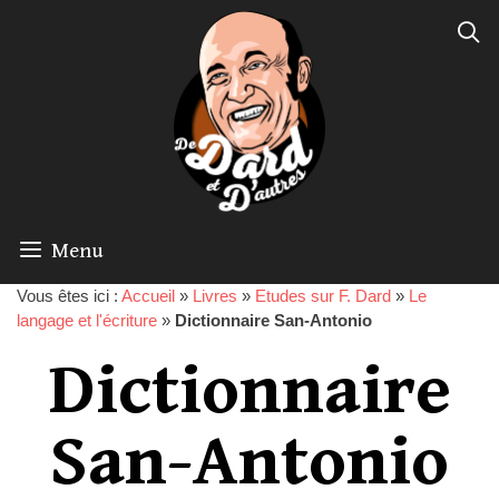
Menu
Vous êtes ici :
Accueil
»
Livres
»
Etudes sur F. Dard
»
Le
langage et l'écriture
»
Dictionnaire San-Antonio
Dictionnaire
San-Antonio