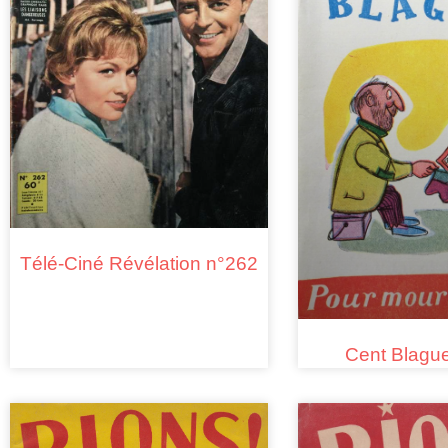
Télé-Ciné Révélation n°262
Cent Blagu