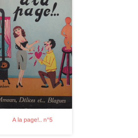
A la page!.. n°5