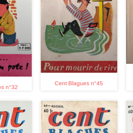
Cent Blagues n°45
es n°32