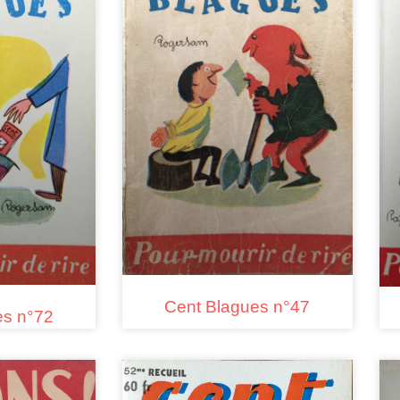
Cent Blagues n°47
es n°72