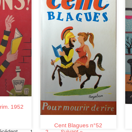
trim. 1952
Cent Blagues n°52
écédent
1
2
Suivant »