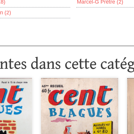
18)
Marcel-G Prêtre
(2)
on
(2)
tes dans cette catég