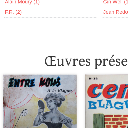
Alain Moury
(1)
Gin Well
(
F.R.
(2)
Jean Red
Œuvres présen