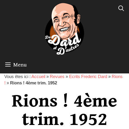
Menu
Vous êtes ici :
Accueil
»
Revues
»
Ecrits Frederic Dard
»
Rions
!
»
Rions ! 4ème trim. 1952
Rions ! 4ème
trim. 1952