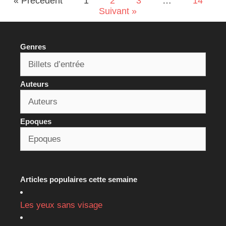
« Précédent
1
2
3
…
14
Suivant »
Genres
Auteurs
Epoques
Articles populaires cette semaine
Les yeux sans visage