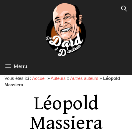
Menu
Vous êtes ici :
Accueil
»
Auteurs
»
Autres auteurs
»
Léopold
Massiera
Léopold
Massiera