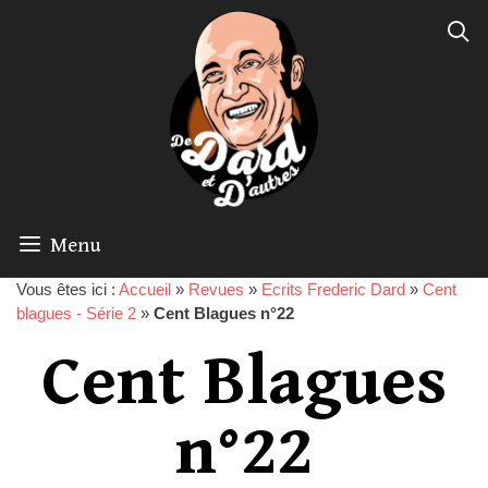
Menu
Vous êtes ici :
Accueil
»
Revues
»
Ecrits Frederic Dard
»
Cent
blagues - Série 2
»
Cent Blagues n°22
Cent Blagues
n°22