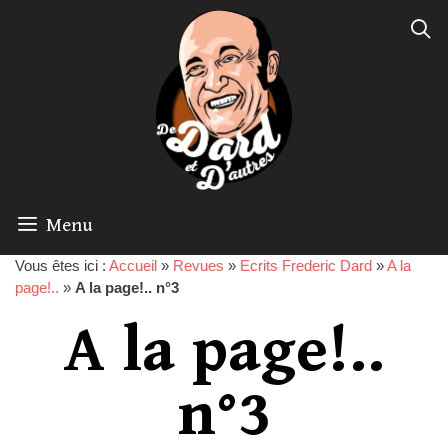
Menu
Vous êtes ici :
Accueil
»
Revues
»
Ecrits Frederic Dard
»
A la
page!..
»
A la page!.. n°3
A la page!..
n°3