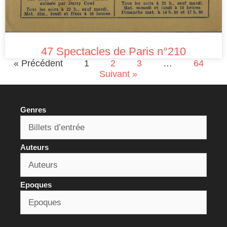
47 Spectacles de Paris n°210
« Précédent
1
2
3
…
64
Suivant »
Genres
Auteurs
Epoques