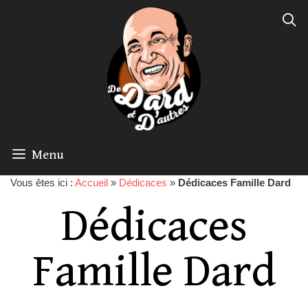
Menu
Vous êtes ici :
Accueil
»
Dédicaces
»
Dédicaces Famille Dard
Dédicaces
Famille Dard