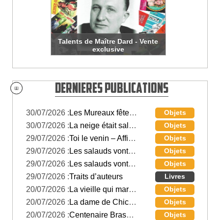
Talents de Maître Dard - Vente
exclusive
Dernieres publications
30/07/2026 :
Les Mureaux fête les 100 piges de Frédéric Dard
Objets
30/07/2026 :
La neige était sale – Dossier de presse
Objets
29/07/2026 :
Toi le venin – Affiche Cinéma des Mureaux
Objets
29/07/2026 :
Les salauds vont en enfer – Affiche film
Objets
29/07/2026 :
Les salauds vont en enfer – Affiche Cinéma des Mureaux
Objets
29/07/2026 :
Traits d’auteurs
Livres
20/07/2026 :
La vieille qui marchait dans la mer – Troupe IBM à Boulet
Objets
20/07/2026 :
La dame de Chicago – Affiche Théâtre et Confetti
Objets
20/07/2026 :
Centenaire Brassens – Frédéric Dard
Objets