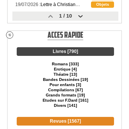
19/07/2026 :
Lettre à Christian Paillet
Objets
1
/ 10
Acces rapide
Livres [790]
Romans [333]
Erotique [4]
Théatre [13]
Bandes Dessinées [19]
Pour enfants [3]
Compilations [67]
Grands formats [19]
Etudes sur F.Dard [161]
Divers [141]
Revues [1567]