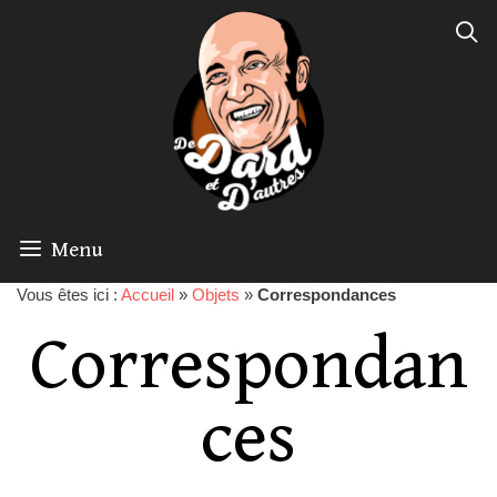
Menu
Vous êtes ici :
Accueil
»
Objets
»
Correspondances
Correspondan
ces