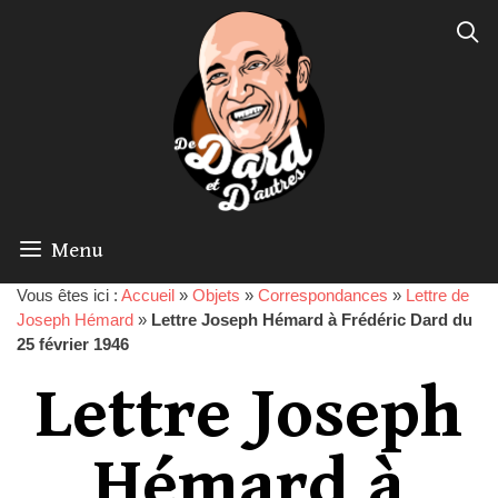
Menu
Vous êtes ici :
Accueil
»
Objets
»
Correspondances
»
Lettre de
Joseph Hémard
»
Lettre Joseph Hémard à Frédéric Dard du
25 février 1946
Lettre Joseph
Hémard à