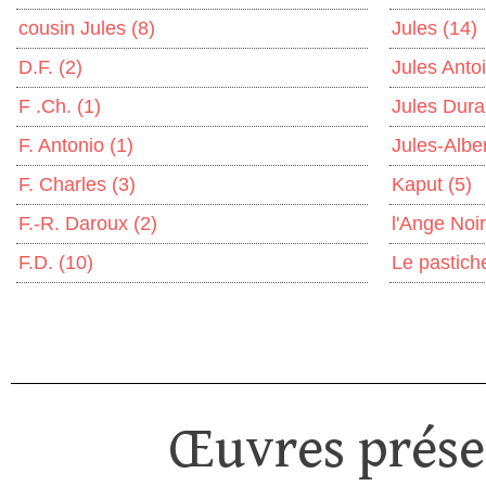
cousin Jules
(8)
Jules
(14)
D.F.
(2)
Jules Anto
F .Ch.
(1)
Jules Dur
F. Antonio
(1)
Jules-Albe
F. Charles
(3)
Kaput
(5)
F.-R. Daroux
(2)
l'Ange Noi
F.D.
(10)
Le pastic
Œuvres présen