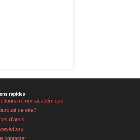
iens rapides
ictionnaire non académique
ourquoi ce site?
ites d’amis
ewsletters
e contacter