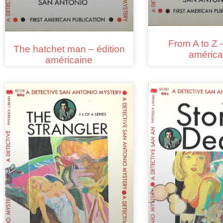
From A to Z –
The hatchet man – édition
américa
américaine