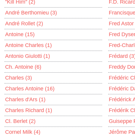
"Kill Him"
(2)
F.D. Ricar
André Berthomieu
(3)
Francisqu
André Rollet
(2)
Fred Asto
Antoine
(15)
Fred Dyse
Antoine Charles
(1)
Fred-Char
Antonio Giulotti
(1)
Frédard
(3
Ch. Antoine
(6)
Freddy Do
Charles
(3)
Frédéric C
Charles Antoine
(16)
Frédéric 
Charles d'Ars
(1)
Frédérick
Charles Richard
(1)
Frédérik C
Cl. Berlet
(2)
Guiseppe
Cornel Milk
(4)
Jérôme Pa