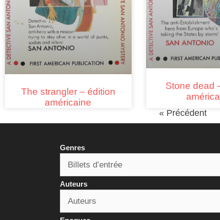
Stone dead –
The strangler – édition
américa
américaine
« Précédent
Genres
Auteurs