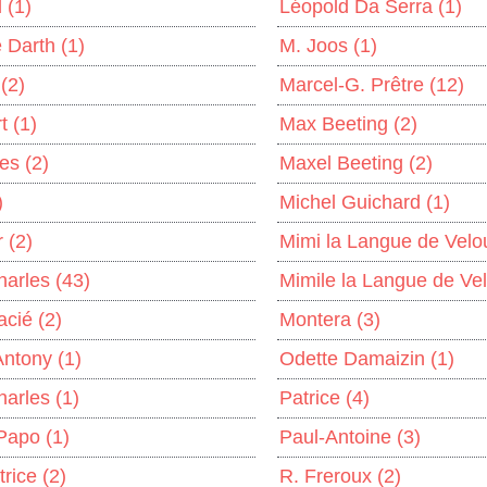
d
(1)
Léopold Da Serra
(1)
e Darth
(1)
M. Joos
(1)
r
(2)
Marcel-G. Prêtre
(12)
rt
(1)
Max Beeting
(2)
les
(2)
Maxel Beeting
(2)
)
Michel Guichard
(1)
r
(2)
Mimi la Langue de Vel
harles
(43)
Mimile la Langue de Ve
Dacié
(2)
Montera
(3)
 Antony
(1)
Odette Damaizin
(1)
harles
(1)
Patrice
(4)
 Papo
(1)
Paul-Antoine
(3)
trice
(2)
R. Freroux
(2)