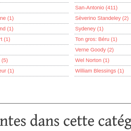
San-Antonio
(411)
ine
(1)
Sèverino Standeley
(2)
and
(1)
Sydeney
(1)
rt
(1)
Ton gros: Béru
(1)
Verne Goody
(2)
r
(5)
Wel Norton
(1)
heur
(1)
William Blessings
(1)
tes dans cette catég