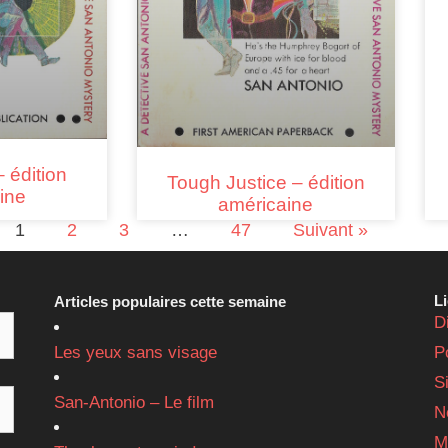
 édition
Tough Justice – édition
ine
américaine
1
2
3
…
47
Suivant »
L
Articles populaires cette semaine
D
Les yeux sans visage
P
S
San-Antonio – Le film
N
M