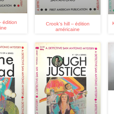
 édition
Crook’s hill – édition
ine
américaine