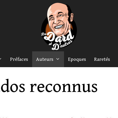
Préfaces
Auteurs
Epoques
Raretés
dos reconnus