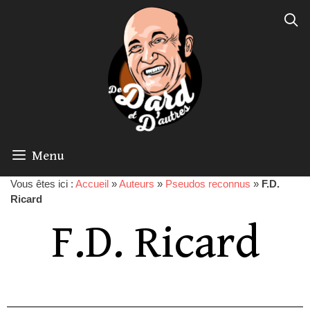
Menu
Vous êtes ici :
Accueil
»
Auteurs
»
Pseudos reconnus
»
F.D.
Ricard
F.D. Ricard