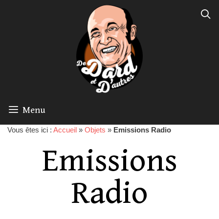
Menu
Vous êtes ici :
Accueil
»
Objets
»
Emissions Radio
Emissions
Radio