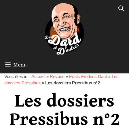
Menu
Vous êtes ici :
Accueil
»
Revues
»
Ecrits Frederic Dard
»
Les
dossiers Pressibus
»
Les dossiers Pressibus n°2
Les dossiers
Pressibus n°2