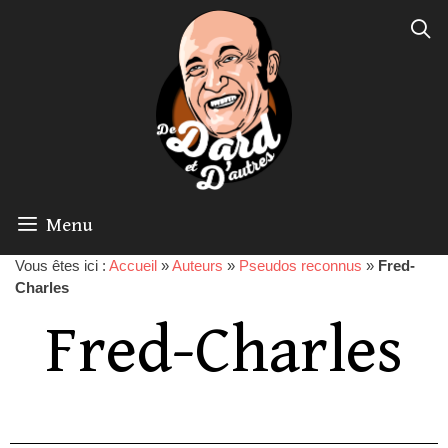
Menu
Vous êtes ici :
Accueil
»
Auteurs
»
Pseudos reconnus
»
Fred-
Charles
Fred-Charles