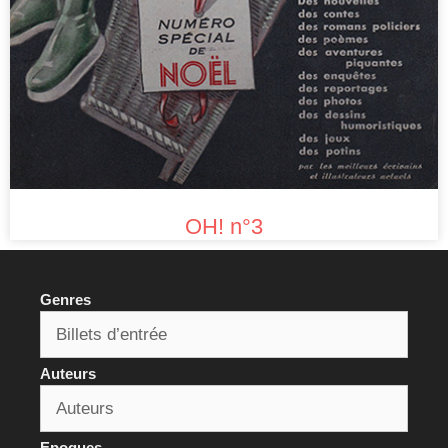
OH! n°3
Genres
Auteurs
Epoques