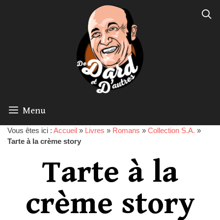
Menu
Vous êtes ici :
Accueil
»
Livres
»
Romans
»
Collection S.A.
»
Tarte à la crème story
Tarte à la
crème story