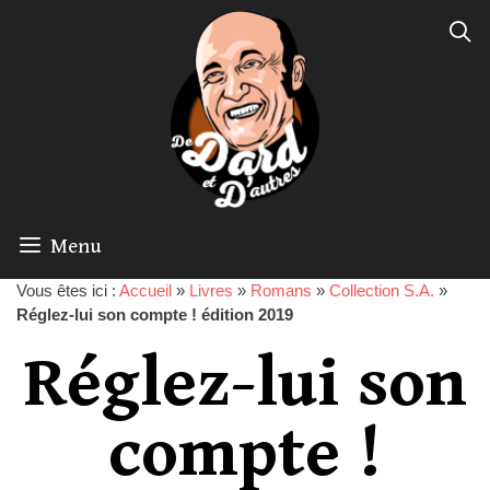
Menu
Vous êtes ici :
Accueil
»
Livres
»
Romans
»
Collection S.A.
»
Réglez-lui son compte ! édition 2019
Réglez-lui son
compte !