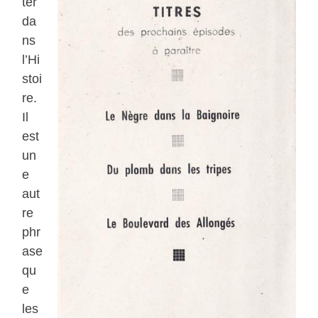
ter
da
ns
l’Hi
stoi
re.
Il
est
un
e
aut
re
phr
ase
qu
e
les