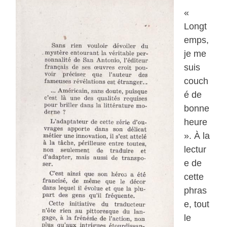
«
Longt
emps,
je me
suis
couch
é de
bonne
heure
». À la
lectur
e de
cette
phras
e, tout
le