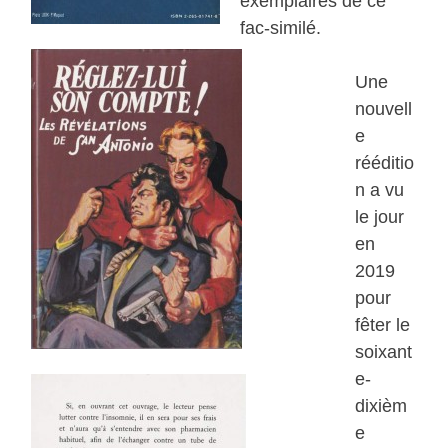
exemplaires de ce
fac-similé.
Une
nouvell
e
rééditio
n a vu
le jour
en
2019
pour
fêter le
soixant
e-
dixièm
e