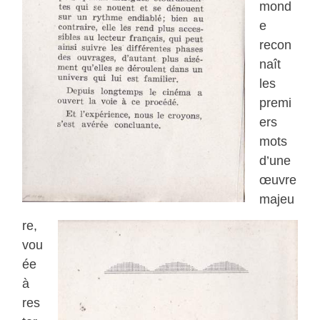
mond
e
recon
naît
les
premi
ers
mots
d’une
œuvre
majeu
re,
vou
ée
à
res