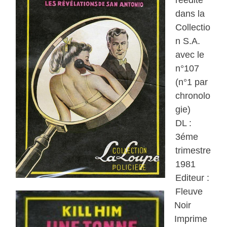
réédité
dans la
Collectio
n S.A.
avec le
n°107
(n°1 par
chronolo
gie)
DL :
3éme
trimestre
1981
Editeur :
Fleuve
Noir
Imprime