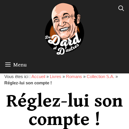
Menu
Vous êtes ici :
Accueil
»
Livres
»
Romans
»
Collection S.A.
»
Réglez-lui son compte !
Réglez-lui son
compte !