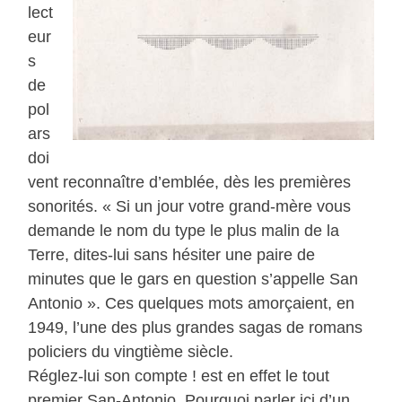
lect
eur
s
de
pol
ars
doi
vent reconnaître d’emblée, dès les premières
sonorités. « Si un jour votre grand-mère vous
demande le nom du type le plus malin de la
Terre, dites-lui sans hésiter une paire de
minutes que le gars en question s’appelle San
Antonio ». Ces quelques mots amorçaient, en
1949, l’une des plus grandes sagas de romans
policiers du vingtième siècle.
Réglez-lui son compte ! est en effet le tout
premier San-Antonio. Pourquoi parler ici d’un