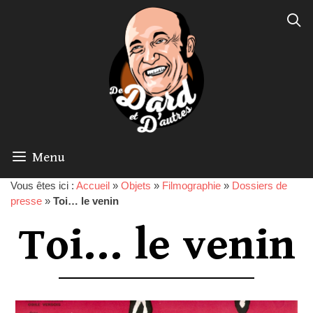
Menu
Vous êtes ici :
Accueil
»
Objets
»
Filmographie
»
Dossiers de
presse
»
Toi… le venin
Toi… le venin