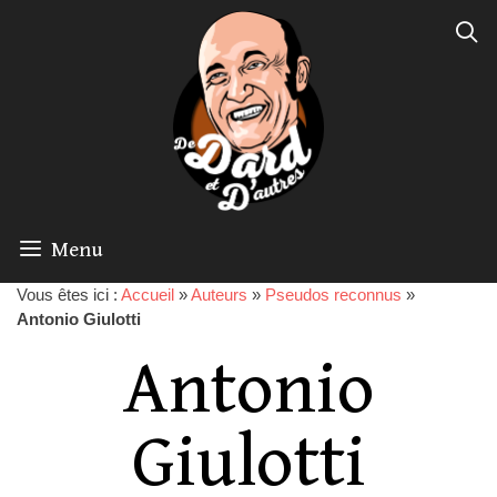
Menu
Vous êtes ici :
Accueil
»
Auteurs
»
Pseudos reconnus
»
Antonio Giulotti
Antonio
Giulotti