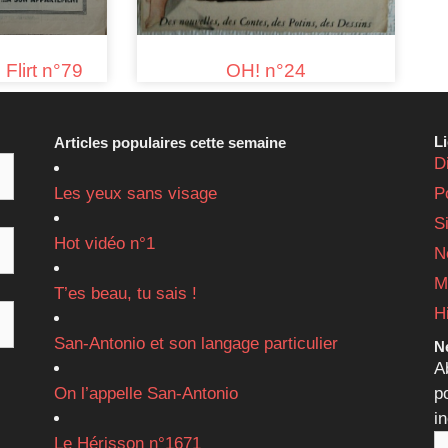
Flirt n°79
OH! n°24
L
Articles populaires cette semaine
D
Les yeux sans visage
P
S
Hot vidéo n°1
N
M
T’es beau, tu sais !
H
San-Antonio et son langage particulier
Ne
A
On l’appelle San-Antonio
p
i
Le Hérisson n°1671