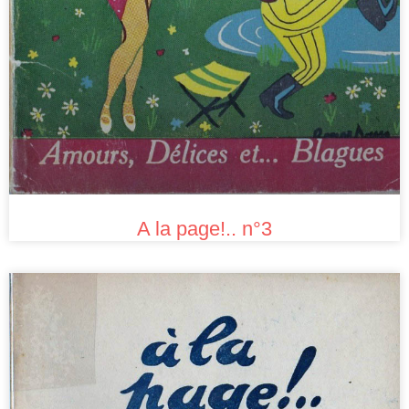
A la page!.. n°3