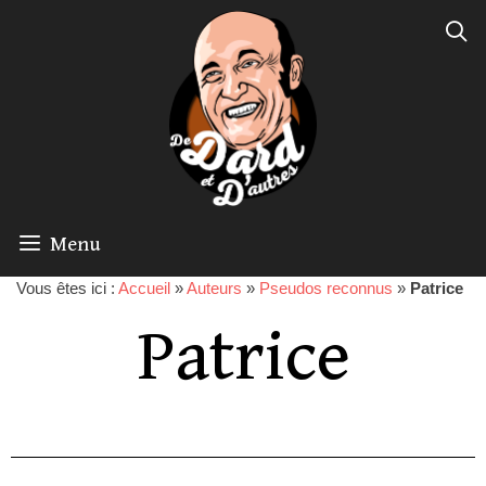
Menu
Vous êtes ici :
Accueil
»
Auteurs
»
Pseudos reconnus
»
Patrice
Patrice