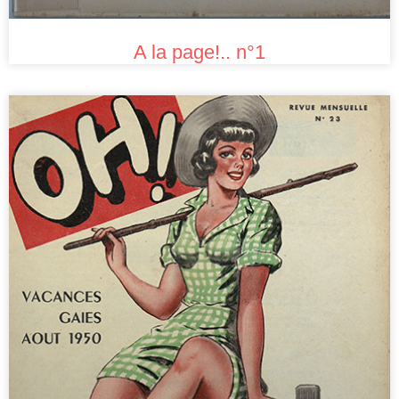
A la page!.. n°1