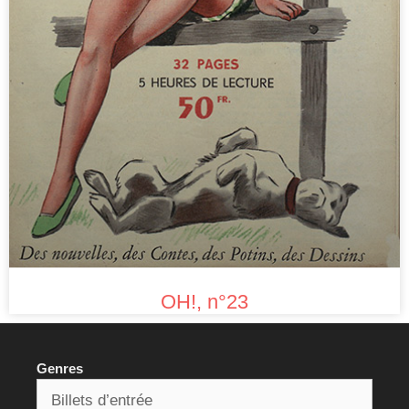
OH!, n°23
Genres