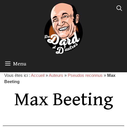
Menu
Vous êtes ici :
Accueil
»
Auteurs
»
Pseudos reconnus
»
Max
Beeting
Max Beeting