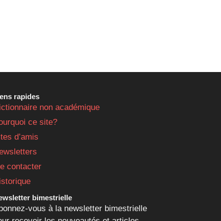
iens rapides
ictionnaire non académique
ourquoi ce site?
ites d’amis
ewsletters
e contacter
istorique
wsletter bimestrielle
bonnez-vous à la newsletter bimestrielle
our recevoir les nouveautés et articles