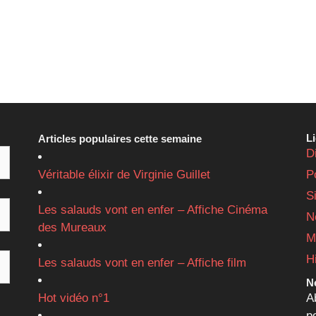
L
Articles populaires cette semaine
D
Véritable élixir de Virginie Guillet
P
S
Les salauds vont en enfer – Affiche Cinéma
N
des Mureaux
M
H
Les salauds vont en enfer – Affiche film
Ne
Hot vidéo n°1
A
p