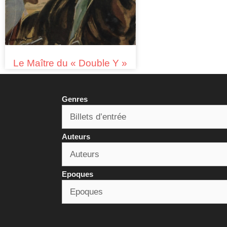
Le Maître du « Double Y »
Genres
Auteurs
Epoques