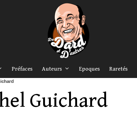
Préfaces
Auteurs
Epoques
Raretés
ichard
hel Guichard