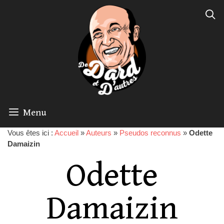
Menu
Vous êtes ici :
Accueil
»
Auteurs
»
Pseudos reconnus
»
Odette
Damaizin
Odette
Damaizin