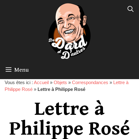
Menu
Vous êtes ici :
Accueil
»
Objets
»
Correspondances
»
Lettre à
Philippe Rosé
»
Lettre à Philippe Rosé
Lettre à
Philippe Rosé