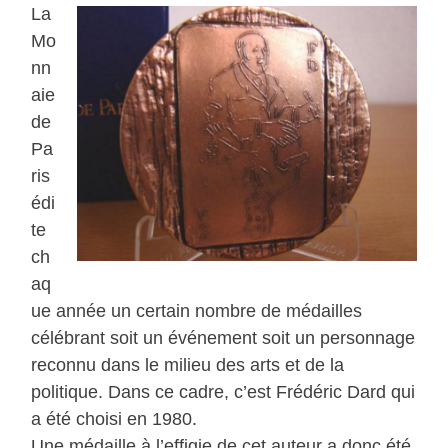
La
Mo
nn
aie
de
Pa
ris
édi
te
ch
aq
ue année un certain nombre de médailles
célébrant soit un événement soit un personnage
reconnu dans le milieu des arts et de la
politique. Dans ce cadre, c’est Frédéric Dard qui
a été choisi en 1980.
Une médaille à l’effigie de cet auteur a donc été