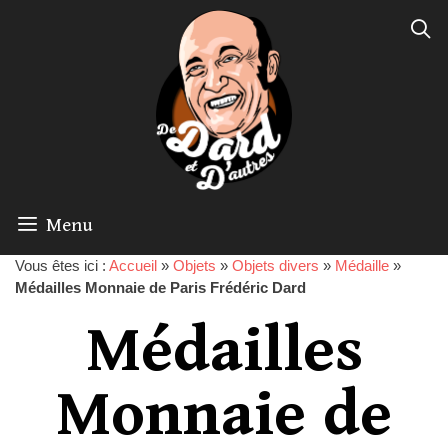
Menu
Vous êtes ici :
Accueil
»
Objets
»
Objets divers
»
Médaille
»
Médailles Monnaie de Paris Frédéric Dard
Médailles
Monnaie de