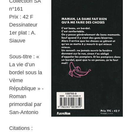
Collection SA
n°161
Prix : 42 F
Dessinateur
1er plat : A.
Siauve
Sous-titre : «
La vie d’un
bordel sous la
Vème
République » -
Roman
primordial par
San-Antonio
Citations :