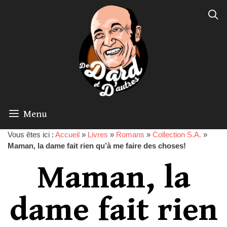
Menu
Vous êtes ici :
Accueil
»
Livres
»
Romans
»
Collection S.A.
»
Maman, la dame fait rien qu’à me faire des choses!
Maman, la
dame fait rien