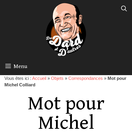
Menu
Vous êtes ici :
Accueil
»
Objets
»
Correspondances
»
Mot pour
Michel Colliard
Mot pour
Michel