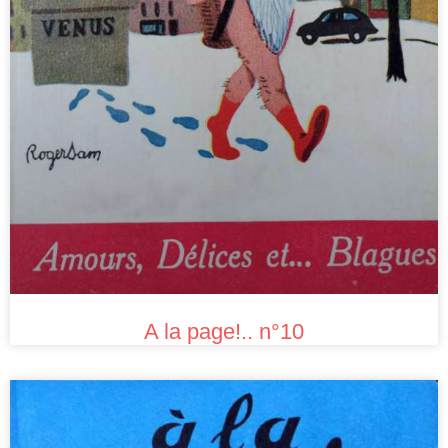
A la page!.. n°10