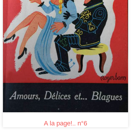
A la page!.. n°6