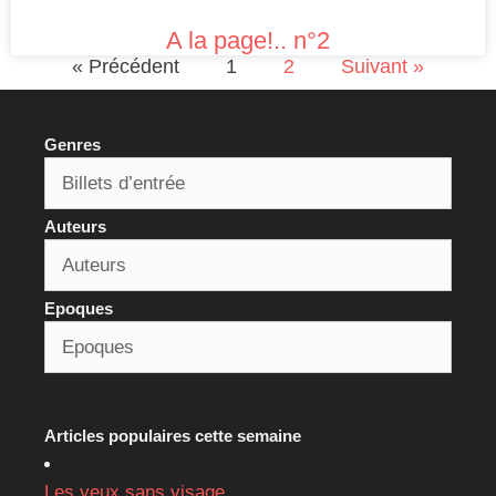
A la page!.. n°2
« Précédent
1
2
Suivant »
Genres
Auteurs
Epoques
Articles populaires cette semaine
Les yeux sans visage