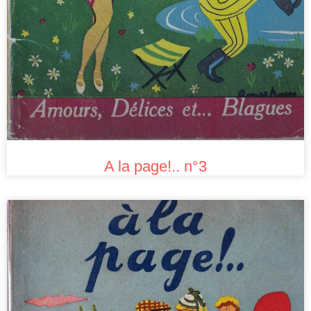
A la page!.. n°3