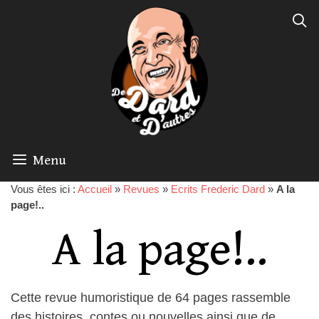
Menu
Vous êtes ici :
Accueil
»
Revues
»
Ecrits Frederic Dard
»
A la
page!..
A la page!..
Cette revue humoristique de 64 pages rassemble
des histoires, contes ou nouvelles ainsi que de