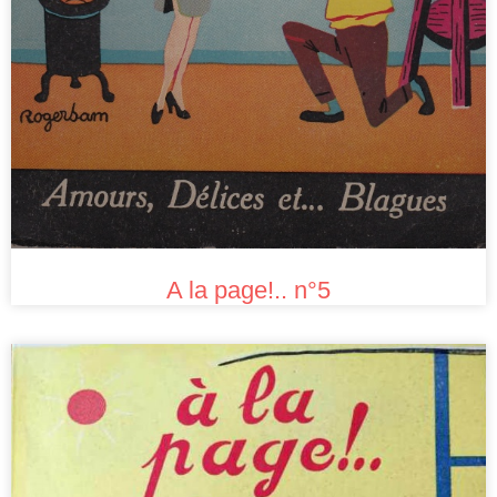
A la page!.. n°5