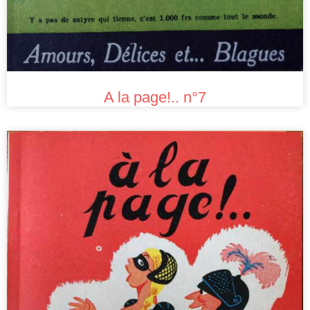
A la page!.. n°7