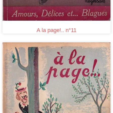
A la page!.. n°11