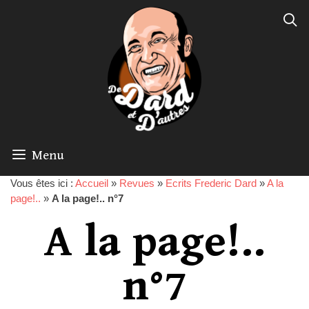
Menu
Vous êtes ici :
Accueil
»
Revues
»
Ecrits Frederic Dard
»
A la
page!..
»
A la page!.. n°7
A la page!..
n°7