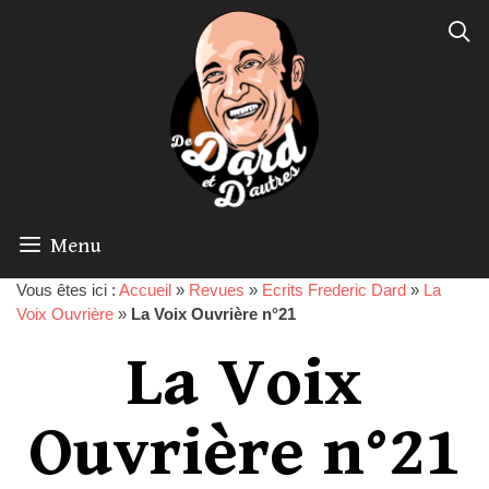
Menu
Vous êtes ici :
Accueil
»
Revues
»
Ecrits Frederic Dard
»
La
Voix Ouvrière
»
La Voix Ouvrière n°21
La Voix
Ouvrière n°21