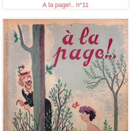
A la page!.. n°11