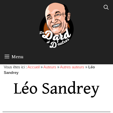
Menu
Vous êtes ici :
Accueil
»
Auteurs
»
Autres auteurs
»
Léo
Sandrey
Léo Sandrey