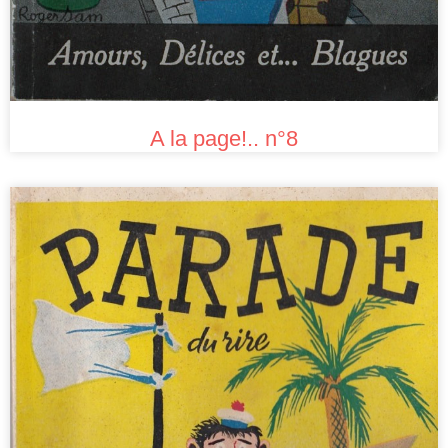
A la page!.. n°8