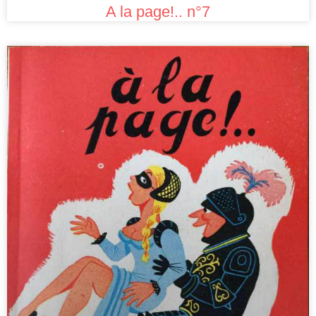
A la page!.. n°7