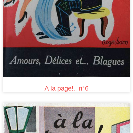
A la page!.. n°6