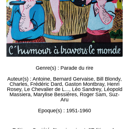
Genre(s) :
Parade du rire
Auteur(s) :
Antoine
,
Bernard Gervaise
,
Bill Blondy
,
Charles
,
Frédéric Dard
,
Gaston Montbray
,
Henri
Rosey
,
Le Chevalier de L...
,
Léo Sandrey
,
Léopold
Massiera
,
Marylise Bessières
,
Roger Sam
,
Suz-
Aru
Epoque(s) :
1951-1960