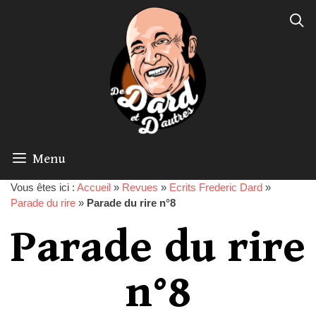
Menu
Vous êtes ici :
Accueil
»
Revues
»
Ecrits Frederic Dard
»
Parade du rire
»
Parade du rire n°8
Parade du rire
n°8