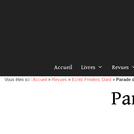
Accueil
Livres
Revues
Vous êtes ici :
Accueil
»
Revues
»
Ecrits Frederic Dard
»
Parade d
Pa