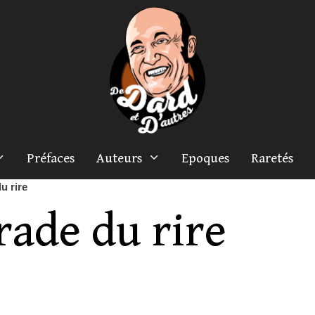
Préfaces
Auteurs
Epoques
Raretés
u rire
rade du rire