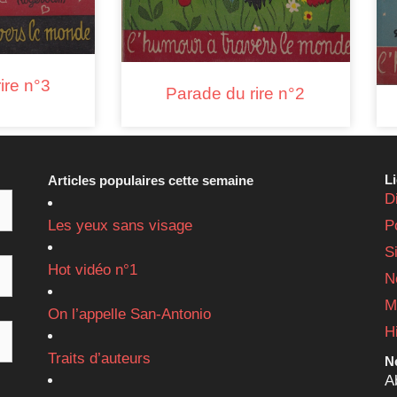
ire n°3
Parade du rire n°2
L
Articles populaires cette semaine
D
Les yeux sans visage
P
S
Hot vidéo n°1
N
M
On l’appelle San-Antonio
H
Traits d’auteurs
Ne
A