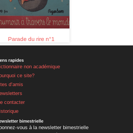
Parade du rire n°1
iens rapides
ictionnaire non académique
ourquoi ce site?
ites d’amis
ewsletters
e contacter
istorique
wsletter bimestrielle
bonnez-vous à la newsletter bimestrielle