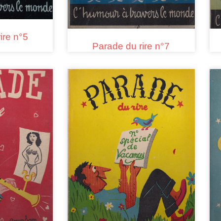
ire n°5
Parade du rire n°7