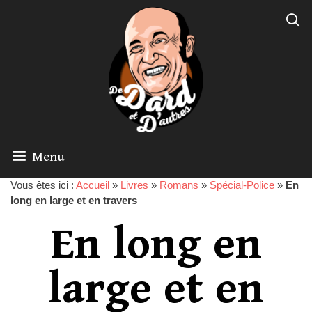
Menu
Vous êtes ici :
Accueil
»
Livres
»
Romans
»
Spécial-Police
»
En
long en large et en travers
En long en
large et en