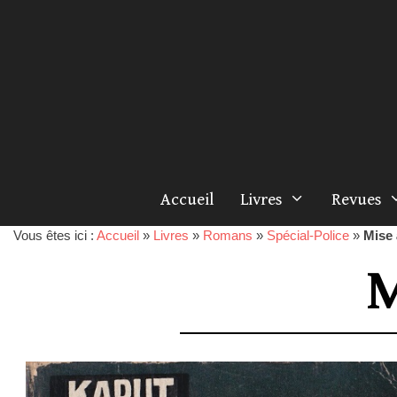
Accueil
Livres
Revues
Vous êtes ici :
Accueil
»
Livres
»
Romans
»
Spécial-Police
»
Mise 
M