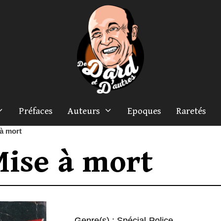
Préfaces
Auteurs
Epoques
Raretés
à mort
ise à mort
Genre(s) :
Spécial-Police