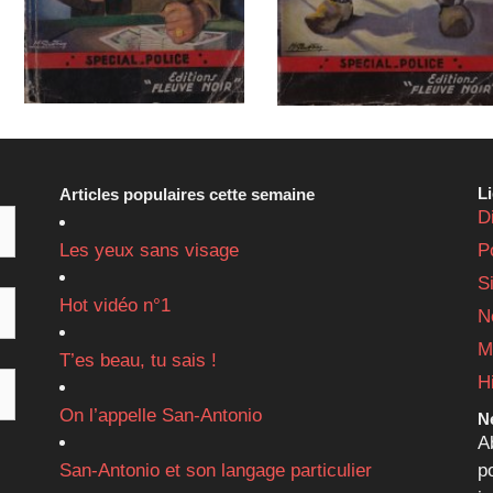
L
Articles populaires cette semaine
D
Les yeux sans visage
P
S
Hot vidéo n°1
N
M
T’es beau, tu sais !
H
On l’appelle San-Antonio
Ne
A
San-Antonio et son langage particulier
p