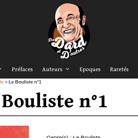
Préfaces
Auteurs
Epoques
Raretés
te
»
Le Bouliste n°1
 Bouliste n°1
Genre(s) :
Le Bouliste