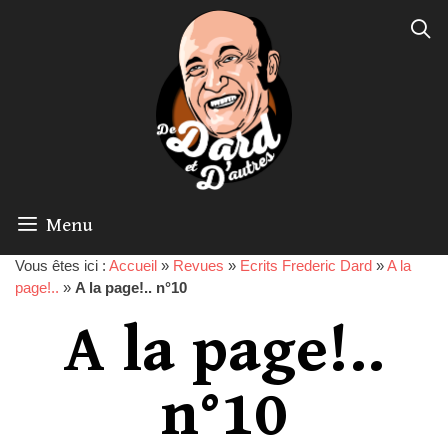
Menu
Vous êtes ici :
Accueil
»
Revues
»
Ecrits Frederic Dard
»
A la
page!..
»
A la page!.. n°10
A la page!..
n°10