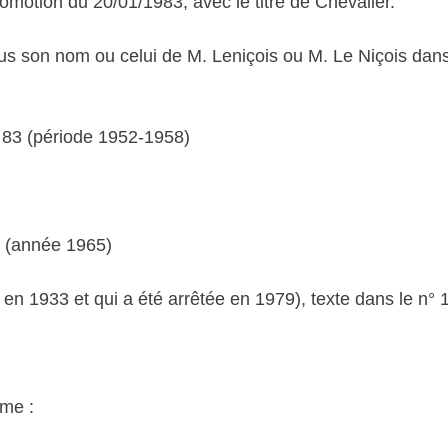
promotion du 20/01/1983, avec le titre de Chevalier.
 sous son nom ou celui de M. Leniçois ou M. Le Niçois d
t 83 (période 1952-1958)
5 (année 1965)
n 1933 et qui a été arrêtée en 1979), texte dans le n° 
mme :