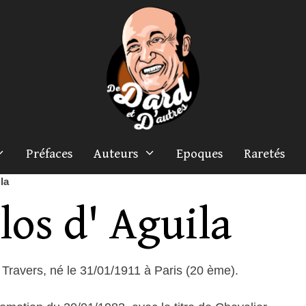
Préfaces
Auteurs
Epoques
Raretés
la
los d' Aguila
Travers, né le 31/01/1911 à Paris (20 ème).