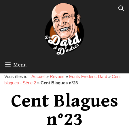
Menu
Vous êtes ici :
Accueil
»
Revues
»
Ecrits Frederic Dard
»
Cent
blagues - Série 2
»
Cent Blagues n°23
Cent Blagues
n°23