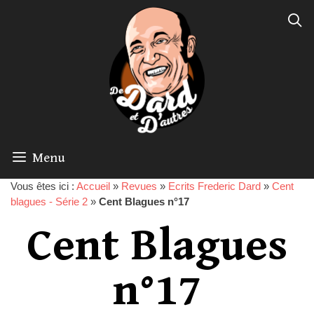
Menu
Vous êtes ici :
Accueil
»
Revues
»
Ecrits Frederic Dard
»
Cent
blagues - Série 2
»
Cent Blagues n°17
Cent Blagues
n°17