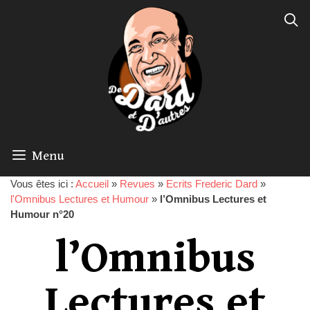
Menu
Vous êtes ici :
Accueil
»
Revues
»
Ecrits Frederic Dard
»
l'Omnibus Lectures et Humour
»
l’Omnibus Lectures et
Humour n°20
l’Omnibus
Lectures et