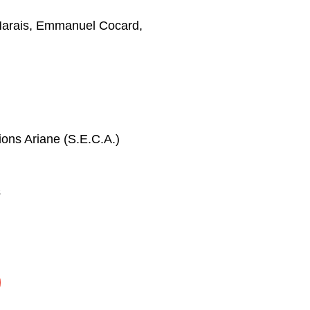
arais
,
Emmanuel Cocard
,
tions Ariane (S.E.C.A.)
s