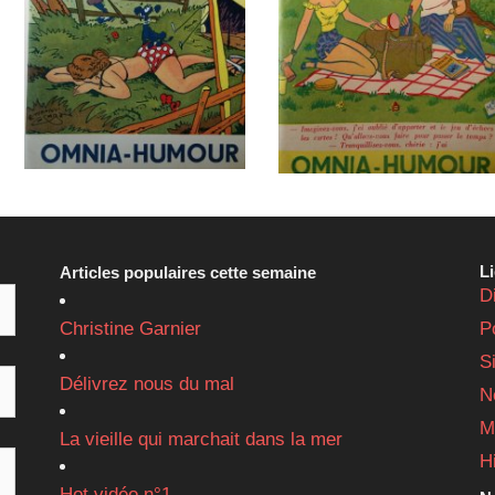
L
Articles populaires cette semaine
D
Christine Garnier
P
S
Délivrez nous du mal
N
M
La vieille qui marchait dans la mer
H
Hot vidéo n°1