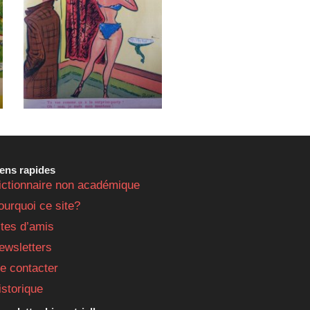
iens rapides
ictionnaire non académique
ourquoi ce site?
ites d’amis
ewsletters
e contacter
istorique