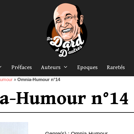
Préfaces
Auteurs
Epoques
Raretés
umour
»
Omnia-Humour n°14
a-Humour n°14
Genre(s) :
Omnia-Humour